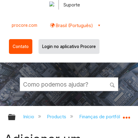
Suporte
procore.com
Brasil (Português)
Contato
Login no aplicativo Procore
Expandir/recolher hierarquia globa
Ex
Início
Products
Finanças de portfólio e Pla