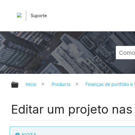
Suporte
Expandir/recolher hierarquia glob
Início
Products
Finanças de portfólio e
Editar um projeto nas