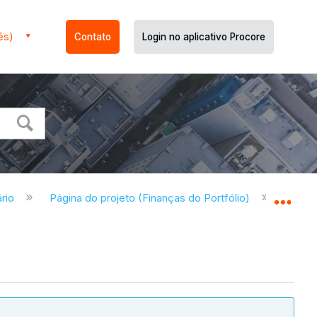
ês)
Contato
Login no aplicativo Procore
ário
Página do projeto (Finanças do Portfólio)
Página
Expa