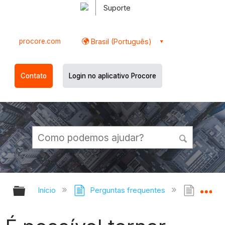
Suporte
procore.com
Brasil (Português)
Contato
Login no aplicativo Procore
Expandir/recolher hierarquia globa
Ex
Início
Perguntas frequentes
É poss