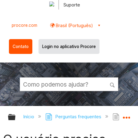
Suporte
procore.com
Brasil (Português)
Contato
Login no aplicativo Procore
Expandir/recolher hierarquia globa
Ex
Início
Perguntas frequentes
O usuá