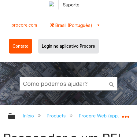
Suporte
procore.com
Brasil (Português)
Contato
Login no aplicativo Procore
Expandir/recolher hierarquia globa
Ex
Início
Products
Procore Web (app.procor