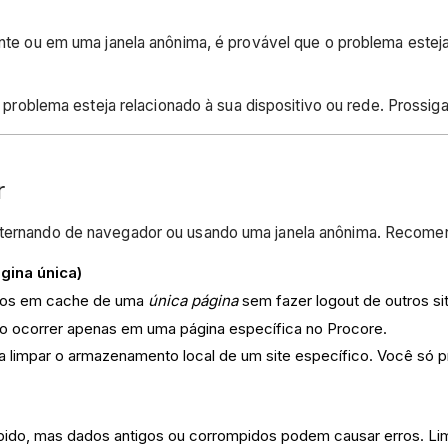
e ou em uma janela anônima, é provável que o problema esteja 
 problema esteja relacionado à sua dispositivo ou rede. Prossig
r
 alternando de navegador ou usando uma janela anônima. Reco
gina única)
dos em cache de uma
única página
sem fazer logout de outros si
ro ocorrer apenas em uma página específica no Procore.
limpar o armazenamento local de um site específico. Você só pr
ápido, mas dados antigos ou corrompidos podem causar erros. L