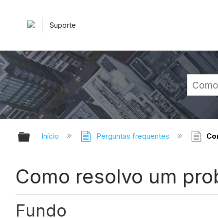
Suporte
Expandir/recolher hierarquia glob
Início
Perguntas frequentes
Com
Como resolvo um prob
Fundo