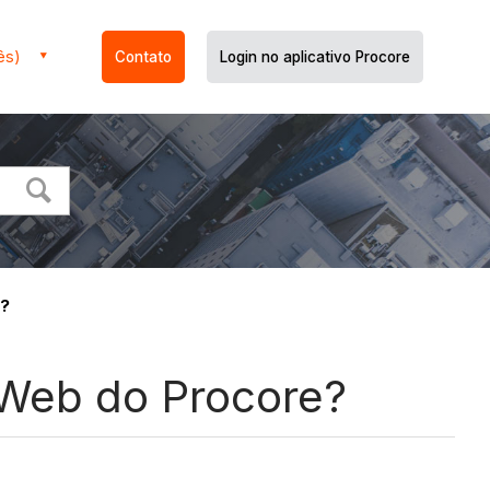
ês)
Contato
Login no aplicativo Procore
e?
 Web do Procore?