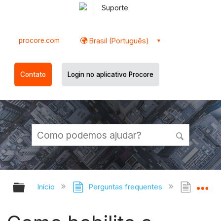
Suporte
procore.com
Brasil (Português)
Contato
Login no aplicativo Procore
Expandir/recolher hierarquia globa
Ex
Início
Perguntas frequentes
Como h