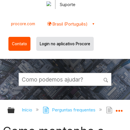
Suporte
procore.com
Brasil (Português)
Contato
Login no aplicativo Procore
Expandir/recolher hierarquia globa
Ex
Início
Perguntas frequentes
Como m