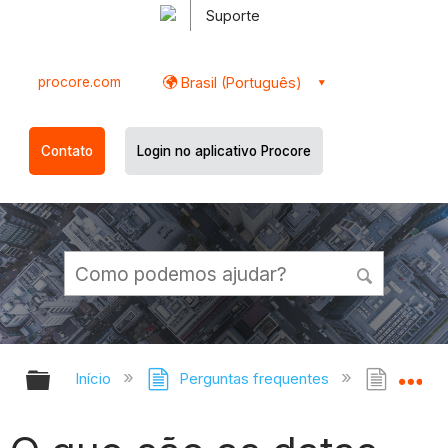
Suporte
procore.com
Brasil (Português)
Contato
Login no aplicativo Procore
Expandir/recolher hierarquia globa
Ex
Início
Perguntas frequentes
O que 