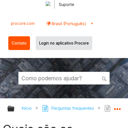
Suporte
procore.com
Brasil (Português)
Contato
Login no aplicativo Procore
Expandir/recolher hierarquia globa
Ex
Início
Perguntas frequentes
Quais 