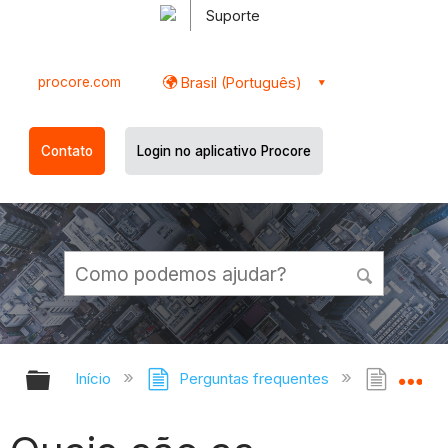
Suporte
procore.com
Brasil (Português)
Contato
Login no aplicativo Procore
Expandir/recolher hierarquia globa
Ex
Início
Perguntas frequentes
Quais 