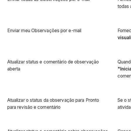
todas 
Enviar meu Observações por e-mail
Fornec
visua
Atualizar status e comentário de observação
Quand
aberta
"Inici
coment
Atualizar o status da observação para Pronto
Se o s
para revisão e comentário
ativid