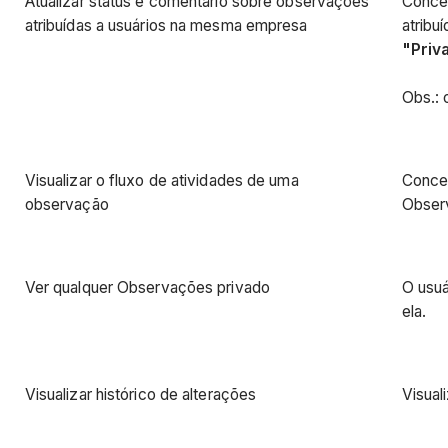
Atualizar status e comentário sobre observações
Conced
atribuídas a usuários na mesma empresa
atribu
"Priv
Obs.: 
Visualizar o fluxo de atividades de uma
Conced
observação
Observ
Ver qualquer Observações privado
O usuá
ela.
Visualizar histórico de alterações
Visual