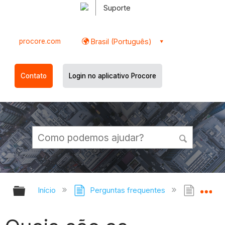
Suporte
procore.com
Brasil (Português)
Contato
Login no aplicativo Procore
Expandir/recolher hierarquia globa
Ex
Início
Perguntas frequentes
Quais 