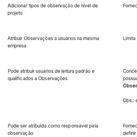
Adicionar tipos de observação de nível de
Fornec
projeto
Atribuir Observações a usuários na mesma
Limita
empresa
Pode atribuir usuários de leitura padrão e
Conced
qualificados a Observações
possu
Obse
Obs.: 
Pode ser atribuído como responsável pela
Fornec
observação
defini