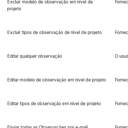
Excluir modelo de observação em nível de
Fornec
projeto
Excluir tipos de observação de nível de projeto
Fornec
Editar qualquer observação
O usuá
Editar modelo de observação em nível de projeto
Fornec
Editar tipos de observação em nível de projeto
Fornec
Enviar todas as Observações por e-mail
Fornec