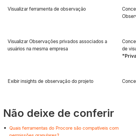
Visualizar ferramenta de observação
Conced
Obser
Visualizar Observações privados associados a
Conced
usuários na mesma empresa
de vis
"Priv
Exibir insights de observação do projeto
Conced
Não deixe de conferir
Quais ferramentas do Procore são compatíveis com
permissões granulares?