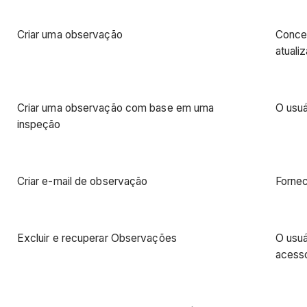
Criar uma observação
Conced
atuali
Criar uma observação com base em uma
O usuá
inspeção
Criar e-mail de observação
Fornec
Excluir e recuperar Observações
O usuá
acesso