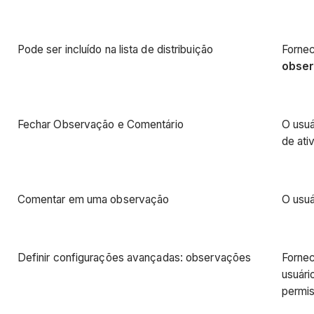
Pode ser incluído na lista de distribuição
Fornec
obse
Fechar Observação e Comentário
O usuá
de ati
Comentar em uma observação
O usu
Definir configurações avançadas: observações
Fornec
usuári
permis