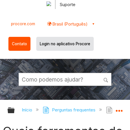
Suporte
procore.com
Brasil (Português)
Contato
Login no aplicativo Procore
Expandir/recolher hierarquia globa
Ex
Início
Perguntas frequentes
Quais 