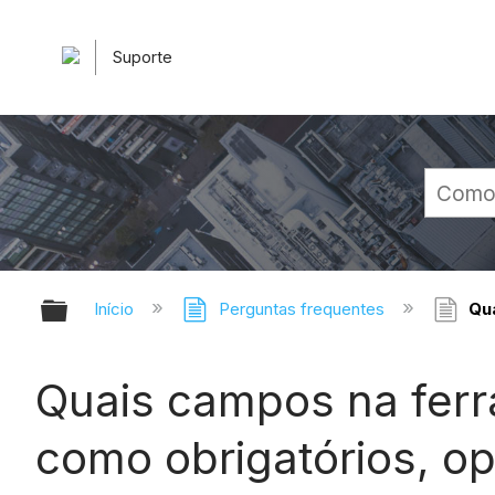
Suporte
Expandir/recolher hierarquia glob
Início
Perguntas frequentes
Qua
Quais campos na ferr
como obrigatórios, op