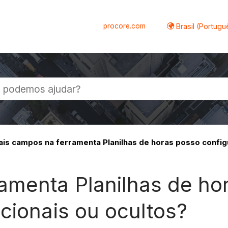
procore.com
Brasil (Portugu
al
is campos na ferramenta Planilhas de horas posso configu
amenta Planilhas de ho
cionais ou ocultos?