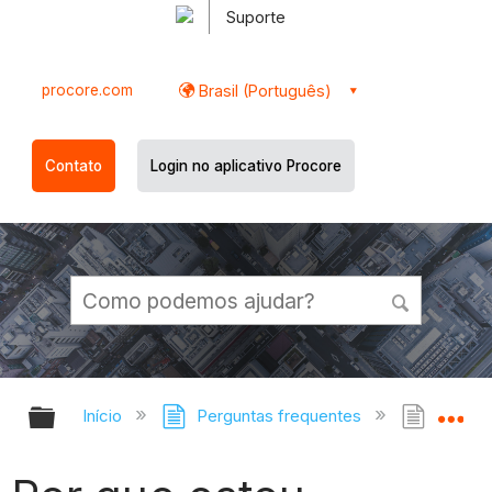
Suporte
procore.com
Brasil (Português)
Contato
Login no aplicativo Procore
Expandir/recolher hierarquia globa
Ex
Início
Perguntas frequentes
Por qu