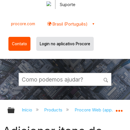
Suporte
procore.com
Brasil (Português)
Contato
Login no aplicativo Procore
Expandir/recolher hierarquia globa
Ex
Início
Products
Procore Web (app.procor