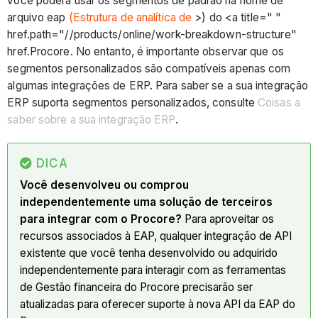
você poderá usar os segmentos de padrão na nome de
arquivo eap
(Estrutura de analítica de
>) do <a title=" "
href.path="//products/online/work-breakdown-structure"
href.Procore. No entanto, é importante observar que os
segmentos personalizados são compatíveis apenas com
algumas integrações de ERP. Para saber se a sua integração
ERP suporta segmentos personalizados, consulte
Coisas a
saber sobre a sua integração ERP
.
DICA
Você desenvolveu ou comprou
independentemente uma solução de terceiros
para integrar com o Procore?
Para aproveitar os
recursos associados à EAP, qualquer integração de API
existente que você tenha desenvolvido ou adquirido
independentemente para interagir com as ferramentas
de Gestão financeira do Procore precisarão ser
atualizadas para oferecer suporte à nova API da EAP do