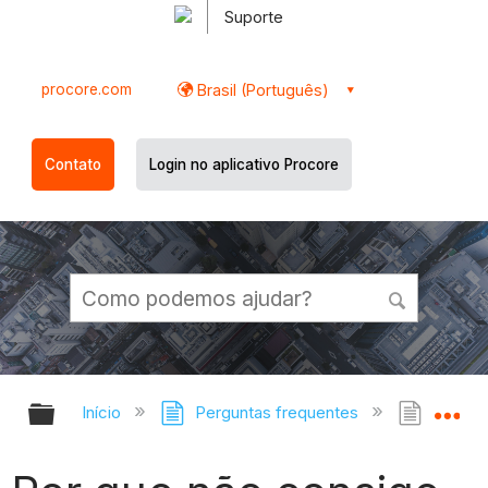
Suporte
procore.com
Brasil (Português)
Contato
Login no aplicativo Procore
Expandir/recolher hierarquia globa
Ex
Início
Perguntas frequentes
Por qu