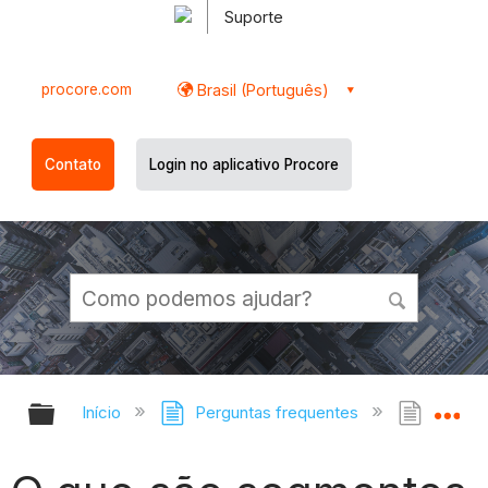
Suporte
procore.com
Brasil (Português)
Contato
Login no aplicativo Procore
Expandir/recolher hierarquia globa
Ex
Início
Perguntas frequentes
O que 