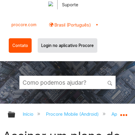
Suporte
procore.com
Brasil (Português)
Contato
Login no aplicativo Procore
Expandir/recolher hierarquia globa
Ex
Início
Procore Mobile (Android)
Aplicativo 