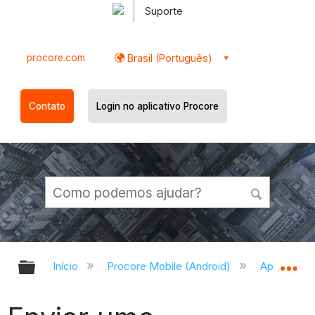
Suporte
procore.com
Brasil (Português)
Contato
Login no aplicativo Procore
Expandir/recolher hierarquia globa
Ex
Início
Procore Mobile (Android)
Aplicativo 