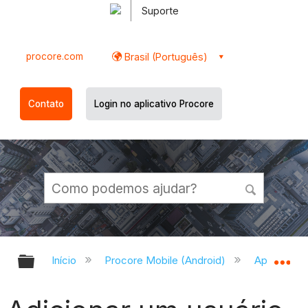
Suporte
procore.com
Brasil (Português)
Contato
Login no aplicativo Procore
Expandir/recolher hierarquia globa
Ex
Início
Procore Mobile (Android)
Aplicativo 