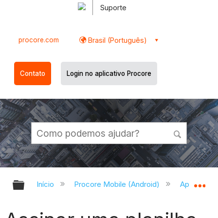
Suporte
procore.com
Brasil (Português)
Contato
Login no aplicativo Procore
Expandir/recolher hierarquia globa
Ex
Início
Procore Mobile (Android)
Aplicativo 