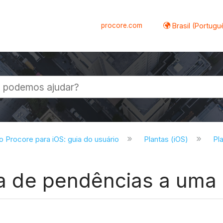
procore.com
Brasil (Portugu
al
do Procore para iOS: guia do usuário
Plantas (iOS)
Pla
sta de pendências a uma 