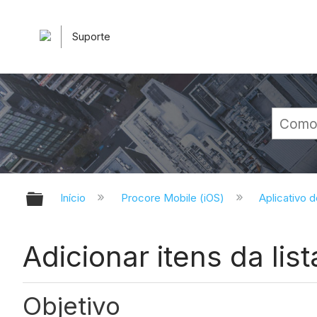
Suporte
Expandir/recolher hierarquia glob
Início
Procore Mobile (iOS)
Aplicativo 
Adicionar itens da li
Objetivo