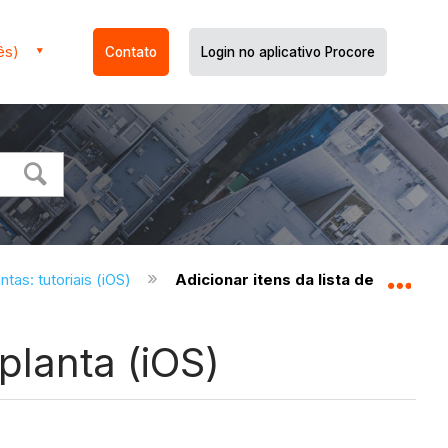
ês)
Contato
Login no aplicativo Procore
ntas: tutoriais (iOS)
Adicionar itens da lista de pendênci
Expa
planta (iOS)