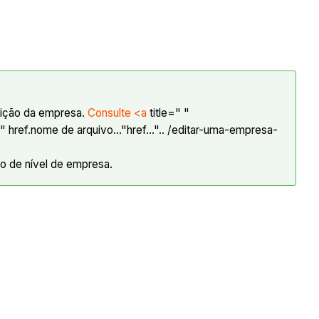
edição da empresa.
Consulte <a
title=" "
href.nome de arquivo..."href...".. /editar-uma-empresa-
o de nível de empresa.