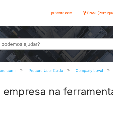
procore.com
Brasil (Portugu
al
core.com)
Procore User Guide
Company Level
a empresa na ferramenta