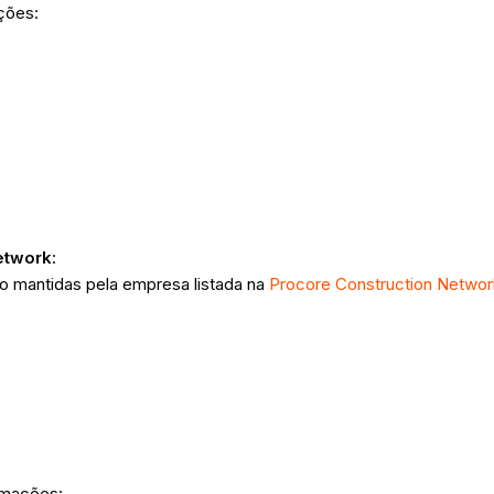
ações:
etwork
:
o mantidas pela empresa listada na
Procore Construction Networ
rmações: