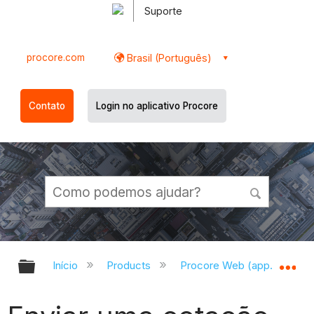
Suporte
procore.com
Brasil (Português)
Contato
Login no aplicativo Procore
Expandir/recolher hierarquia globa
Ex
Início
Products
Procore Web (app.procor