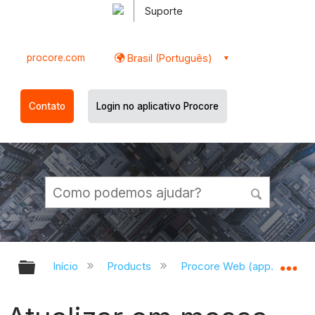
Suporte
procore.com
Brasil (Português)
Contato
Login no aplicativo Procore
Expandir/recolher hierarquia globa
Ex
Início
Products
Procore Web (app.procor