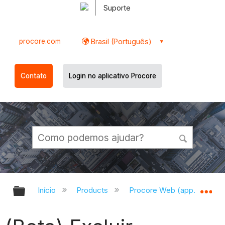
Suporte
procore.com
Brasil (Português)
Contato
Login no aplicativo Procore
Expandir/recolher hierarquia globa
Ex
Início
Products
Procore Web (app.procor