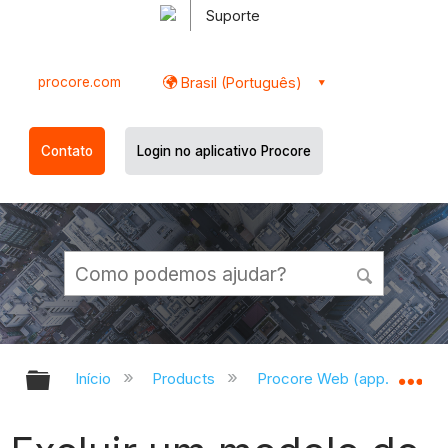
Suporte
procore.com
Brasil (Português)
Contato
Login no aplicativo Procore
Expandir/recolher hierarquia globa
Ex
Início
Products
Procore Web (app.procor