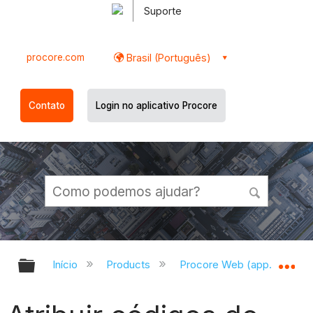
Suporte
procore.com
Brasil (Português)
Contato
Login no aplicativo Procore
Expandir/recolher hierarquia globa
Ex
Início
Products
Procore Web (app.procor