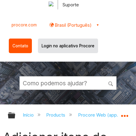
Suporte
procore.com
Brasil (Português)
Contato
Login no aplicativo Procore
Expandir/recolher hierarquia globa
Ex
Início
Products
Procore Web (app.procor