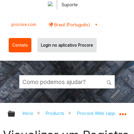
Suporte
procore.com
Brasil (Português)
Contato
Login no aplicativo Procore
Expandir/recolher hierarquia globa
Ex
Início
Products
Procore Web (app.procor