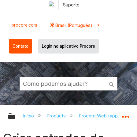
Suporte
procore.com
Brasil (Português)
Contato
Login no aplicativo Procore
Expandir/recolher hierarquia globa
Ex
Início
Products
Procore Web (app.procor