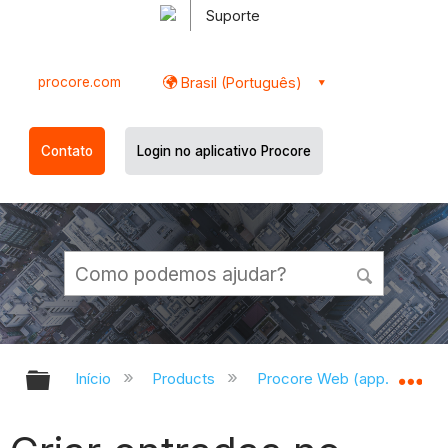
Suporte
procore.com
Brasil (Português)
Contato
Login no aplicativo Procore
Expandir/recolher hierarquia globa
Ex
Início
Products
Procore Web (app.procor