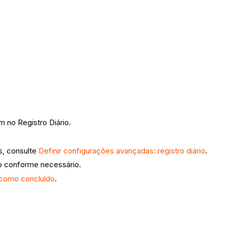
 no Registro Diário.
s, consulte
Definir configurações avançadas: registro diário
.
o conforme necessário.
o como concluído
.