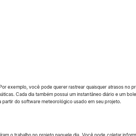
 Por exemplo, você pode querer rastrear quaisquer atrasos no p
áticas. Cada dia também possui um instantâneo diário e um bol
a partir do software meteorológico usado em seu projeto.
ram o trabalho no projeto naquele dia. Você pode coletar info