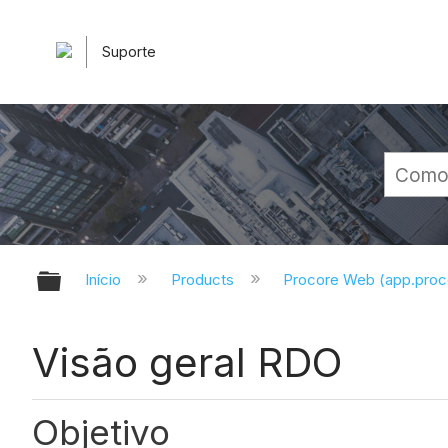
Suporte
Expandir/recolher hierarquia glob
Início
Products
Procore Web (app.pro
Visão geral RDO
Objetivo