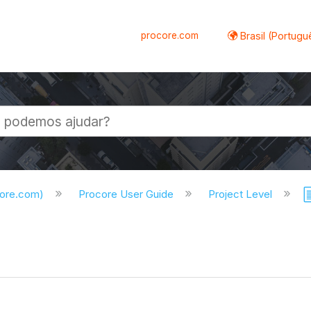
procore.com
Brasil (Portugu
al
core.com)
Procore User Guide
Project Level