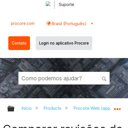
Suporte
procore.com
Brasil (Português)
Contato
Login no aplicativo Procore
Expandir/recolher hierarquia globa
Ex
Início
Products
Procore Web (app.procor