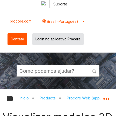
Suporte
procore.com
Brasil (Português)
Contato
Login no aplicativo Procore
Expandir/recolher hierarquia globa
Ex
Início
Products
Procore Web (app.procor