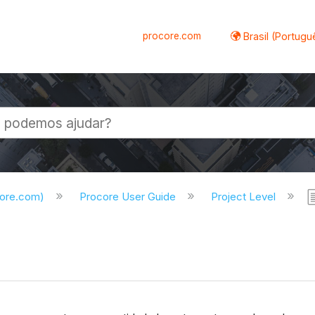
procore.com
Brasil (Portugu
al
core.com)
Procore User Guide
Project Level