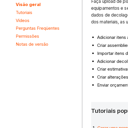
Faça upload de pl
Visão geral
equipamentos e se
Tutoriais
dados de decolage
Vídeos
dos materiais, as 
Perguntas Freqüentes
Permissões
Adicionar itens
Notas de versão
Criar assemblie
Importar itens 
Adicionar deco
Criar estimativa
Criar alteraçõe
Enviar orçamen
Tutoriais po
Gerar uma prop