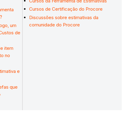
Cursos da Ferramenta de Estimativas
Cursos de Certificação do Procore
ramenta
o?
Discussões sobre estimativas da
comunidade do Procore
logo, um
 Custos de
de item
to no
imativa e
efas que
o