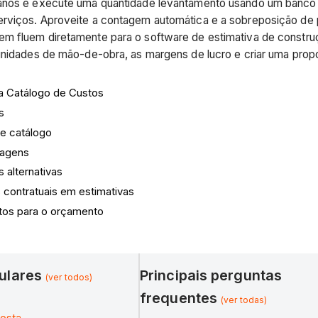
anos e execute uma quantidade levantamento usando um banco 
rviços. Aproveite a contagem automática e a sobreposição de 
m fluem diretamente para o software de estimativa de construçã
unidades de mão-de-obra, as margens de lucro e criar uma propo
 a Catálogo de Custos
s
de catálogo
lagens
s alternativas
s contratuais em estimativas
tos para o orçamento
pulares
Principais perguntas
(ver todos)
frequentes
(ver todas)
osta