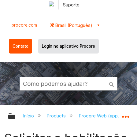
Suporte
procore.com
Brasil (Português)
Contato
Login no aplicativo Procore
Expandir/recolher hierarquia globa
Ex
Início
Products
Procore Web (app.procor