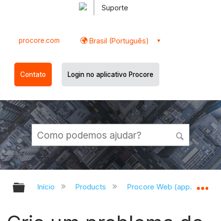
Suporte
procore.com
Brasil (Português)
Contato
Login no aplicativo Procore
Expandir/recolher hierarquia globa
Ex
Início
Products
Procore Web (app.procor