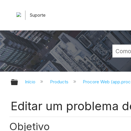
Suporte
Expandir/recolher hierarquia glob
Início
Products
Procore Web (app.pro
Editar um problema d
Objetivo