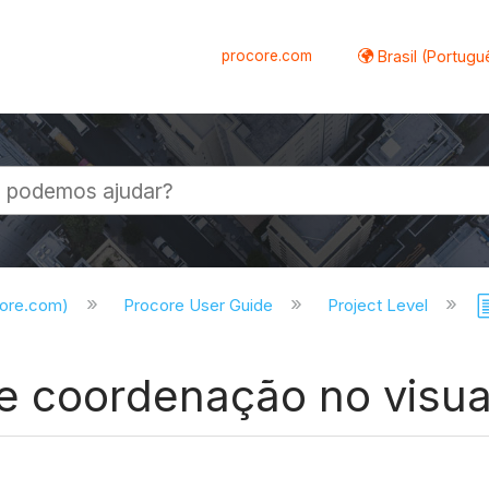
procore.com
Brasil (Portugu
al
core.com)
Procore User Guide
Project Level
e coordenação no visua