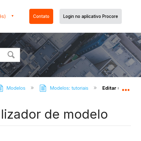
ês)
Contato
Login no aplicativo Procore
Modelos
Modelos: tutoriais
Editar um prob
Expa
lizador de modelo