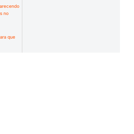
parecendo
os no
para que