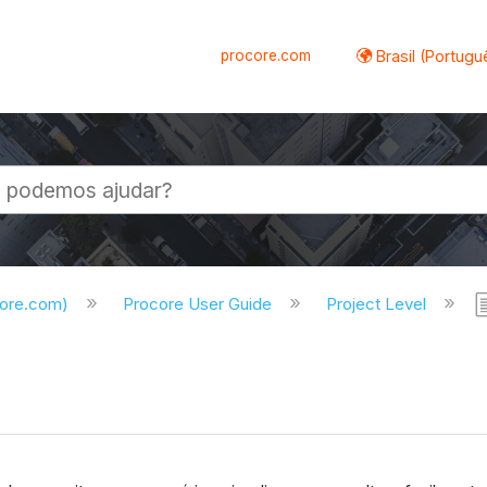
procore.com
Brasil (Portugu
al
core.com)
Procore User Guide
Project Level