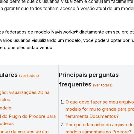
los permite que os usuários visualizem e consultem facilment
 a garantir que todos tenham acesso à versão atual de um model
vos federados de modelo Navisworks® diretamente em seu projet
ários usuários visualizando um modelo, você poderá optar por na
e o que eles estão vendo
pulares
Principais perguntas
(ver todos)
frequentes
(ver todas)
ção: visualizações 2D na
delos
O que devo fazer se meu arquiv
modelo
modelo for muito grande para pr
 do Plugin do Procore para
ferramenta Documentos?
Modelos
Por que o tamanho do arquivo d
stórico de versões de um
modelo aumentaria no Procore?