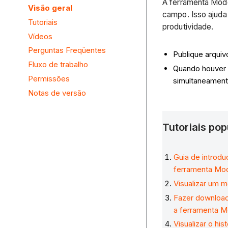
A ferramenta Mode
Visão geral
campo. Isso ajuda
Tutoriais
produtividade.
Vídeos
Perguntas Freqüentes
Publique arqui
Fluxo de trabalho
Quando houver v
Permissões
simultaneament
Notas de versão
Tutoriais po
Guia de introdu
ferramenta Mo
Visualizar um 
Fazer download
a ferramenta 
Visualizar o hi