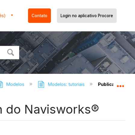
ês)
Contato
Login no aplicativo Procore
Modelos
Modelos: tutoriais
Publicar um mo
Expa
in do Navisworks®