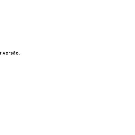
r versão
.