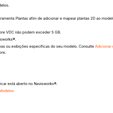
delos.
rramenta Plantas afim
de adicionar e mapear plantas 2D ao model
core VDC não podem exceder 5 GB.
isworks®.
eas ou exibições específicas do seu modelo. Consulte
Adicionar
ore.
icar está aberto no Navisworks®.
 Modelos