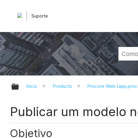
Suporte
Expandir/recolher hierarquia glob
Início
Products
Procore Web (app.pro
Publicar um modelo n
Objetivo