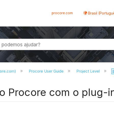
procore.com
Brasil (Portugu
al
core.com)
Procore User Guide
Project Level
o Procore com o plug-