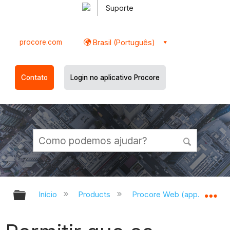
Suporte
procore.com
Brasil (Português)
Contato
Login no aplicativo Procore
Expandir/recolher hierarquia globa
Ex
Início
Products
Procore Web (app.procor