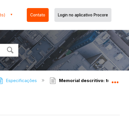
ês)
Contato
Login no aplicativo Procore
Especificações
Memorial descritivo: tutoriais
Expa