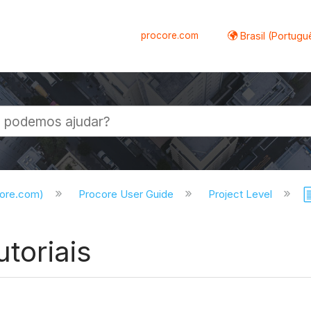
procore.com
Brasil (Portugu
al
core.com)
Procore User Guide
Project Level
utoriais