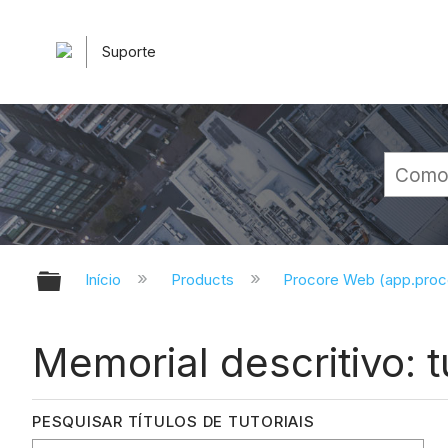
Suporte
Expandir/recolher hierarquia glob
Início
Products
Procore Web (app.pro
Memorial descritivo: t
PESQUISAR TÍTULOS DE TUTORIAIS