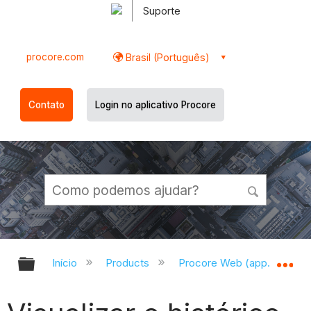
Suporte
procore.com
Brasil (Português)
Contato
Login no aplicativo Procore
Expandir/recolher hierarquia globa
Ex
Início
Products
Procore Web (app.procor