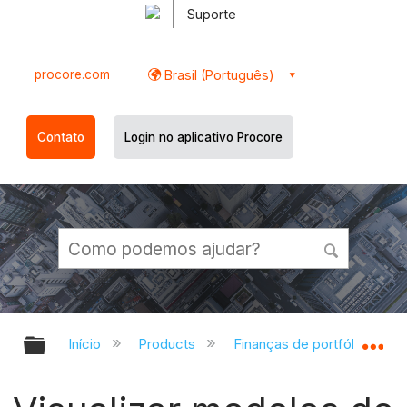
Suporte
procore.com
Brasil (Português)
Contato
Login no aplicativo Procore
Expandir/recolher hierarquia globa
Ex
Início
Products
Finanças de portfólio e Pla