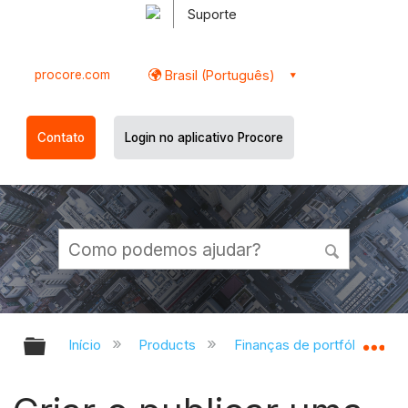
Suporte
procore.com
Brasil (Português)
Contato
Login no aplicativo Procore
Expandir/recolher hierarquia globa
Ex
Início
Products
Finanças de portfólio e Pla