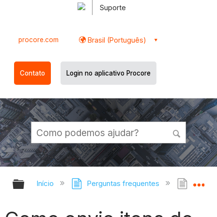
Suporte
procore.com
Brasil (Português)
Contato
Login no aplicativo Procore
Expandir/recolher hierarquia globa
Ex
Início
Perguntas frequentes
Como e