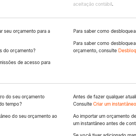
aceitação contábil
.
ar seu orçamento para a
Para saber como desbloquea
?
Para saber como desbloquear
es do orçamento?
orçamento, consulte
Desbloq
rmissões de acesso para
tro do seu orçamento
Antes de fazer qualquer atua
 do tempo?
Consulte
Criar um instantâne
ntâneo do seu orçamento ao
Ao importar um orçamento de 
um instantâneo antes de con
Se você tiver adicionado man