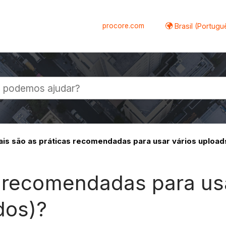
procore.com
Brasil (Portugu
al
is são as práticas recomendadas para usar vários uploa
s recomendadas para us
dos)?