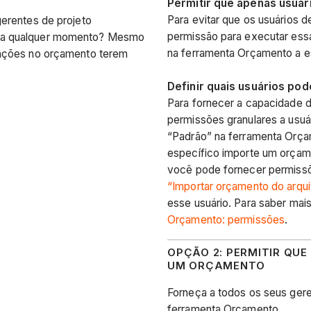
Permitir que apenas usuá
Para evitar que os usuários
gerentes de projeto
permissão para executar essa
 a qualquer momento? Mesmo
na ferramenta Orçamento a e
cações no orçamento terem
Definir quais usuários po
Para fornecer a capacidade d
permissões granulares a usuá
“Padrão” na ferramenta Orça
específico importe um orçame
você pode fornecer permissõ
“Importar orçamento do arquiv
esse usuário. Para saber mai
Orçamento: permissões
.
OPÇÃO 2: PERMITIR QU
UM ORÇAMENTO
Forneça a todos os seus gere
ferramenta Orçamento.