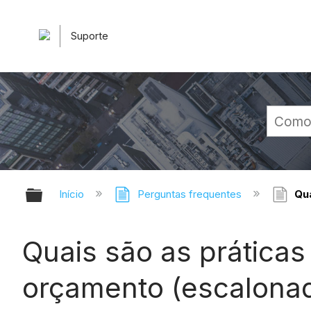
Suporte
Expandir/recolher hierarquia glob
Início
Perguntas frequentes
Qua
Quais são as prática
orçamento (escalona