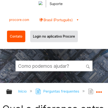
Suporte
procore.com
Brasil (Português)
Contato
Login no aplicativo Procore
Expandir/recolher hierarquia globa
Ex
Início
Perguntas frequentes
Qual a